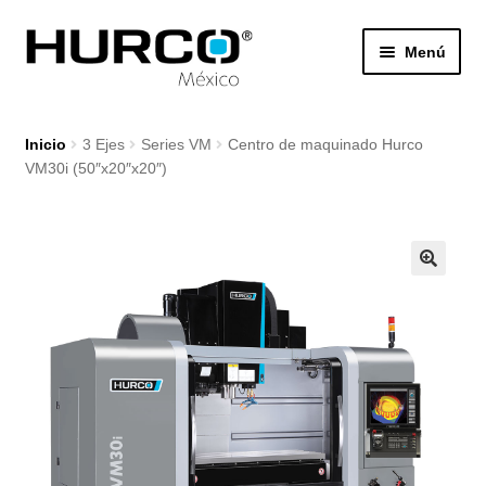
Ir
Ir
Menú
a
al
la
contenido
Botón de búsq
navegación
Buscar:
Inicio
3 Ejes
Series VM
Centro de maquinado Hurco
VM30i (50″x20″x20″)
Expand
3 Ejes
el
menú
Expand
5 ejes
hijo
el
menú
Maquinado Horizontal
hijo
Tornos CNC
Tornos Multi-ejes