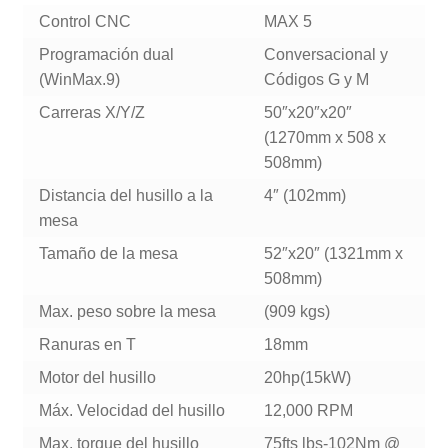
Control CNC
MAX 5
Programación dual
Conversacional y
(WinMax.9)
Códigos G y M
Carreras X/Y/Z
50″x20″x20″
(1270mm x 508 x
508mm)
Distancia del husillo a la
4″ (102mm)
mesa
Tamaño de la mesa
52″x20″ (1321mm x
508mm)
Max. peso sobre la mesa
(909 kgs)
Ranuras en T
18mm
Motor del husillo
20hp(15kW)
Máx. Velocidad del husillo
12,000 RPM
Max. torque del husillo
75fts lbs-102Nm @