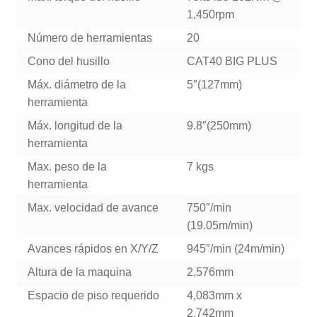
1,450rpm
Número de herramientas
20
Cono del husillo
CAT40 BIG PLUS
Máx. diámetro de la
5″(127mm)
herramienta
Máx. longitud de la
9.8″(250mm)
herramienta
Max. peso de la
7 kgs
herramienta
Max. velocidad de avance
750″/min
(19.05m/min)
Avances rápidos en X/Y/Z
945″/min (24m/min)
Altura de la maquina
2,576mm
Espacio de piso requerido
4,083mm x
2,742mm